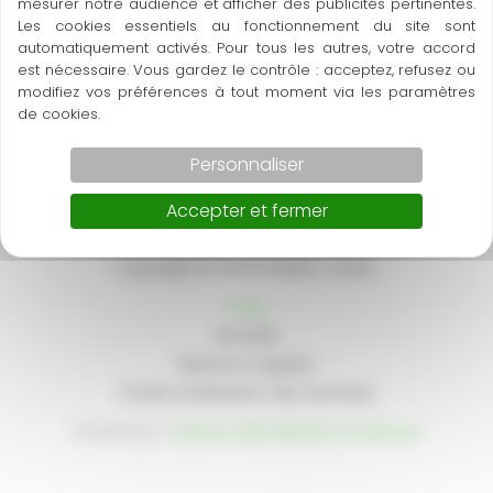
mesurer notre audience et afficher des publicités pertinentes.
SULPICE-LA-POINTE
Les cookies essentiels au fonctionnement du site sont
automatiquement activés. Pour tous les autres, votre accord
06 24 61 71 15
est nécessaire. Vous gardez le contrôle : acceptez, refusez ou
fredericcasse81@gmail.com
modifiez vos préférences à tout moment via les paramètres
de cookies.
Jeudi
08:00 – 19:00
Personnaliser
Accepter et fermer
Copyright © 2026 Frédéric Casse
Blog
Activités
Mentions Légales
Charte d’utilisation des données
Réalisation :
Horizon, Site internet à Toulouse