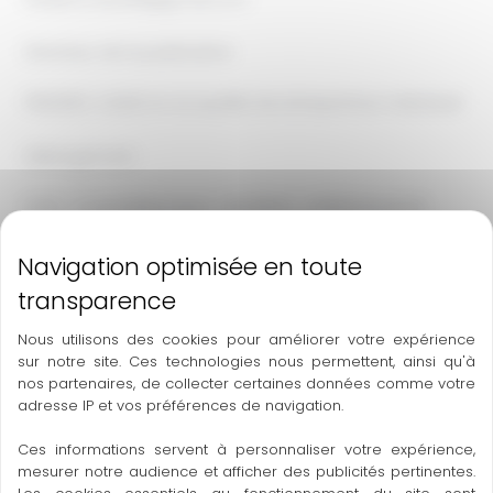
Directeur de la publication
FREDERIC CASSE en sa qualité de entrepreneur individuel
Hébergement
OVH – 2 rue Kellermann – BP 80157 – 59053 Roubaix
Cedex 1
Téléphone : 08 20 32 03 63 – Mail : support@ovh.com
Conception et création
Nous utilisons des cookies pour améliorer votre expérience
sur notre site. Ces technologies nous permettent, ainsi qu'à
Horizon – 12 rue Louis Courtois de Viçose – Porte Sud –
nos partenaires, de collecter certaines données comme votre
31100 Toulouse
adresse IP et vos préférences de navigation.
Téléphone : 05 34 60 10 83 – Mail : contact@hrz.fr
Ces informations servent à personnaliser votre expérience,
mesurer notre audience et afficher des publicités pertinentes.
Mise à jour